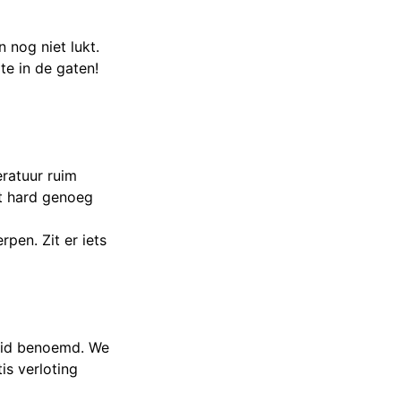
 nog niet lukt.
e in de gaten!
ratuur ruim
t hard genoeg
pen. Zit er iets
lid benoemd. We
is verloting