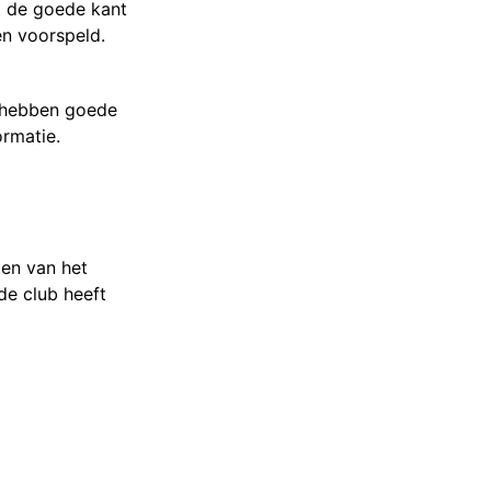
at de goede kant
en voorspeld.
e hebben goede
rmatie.
men van het
 de club heeft