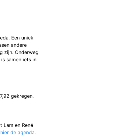
reda
. Een uniek
ussen andere
ng zijn. Onderweg
is samen iets in
7,92 gekregen.
't Lam en René
hier de agenda.