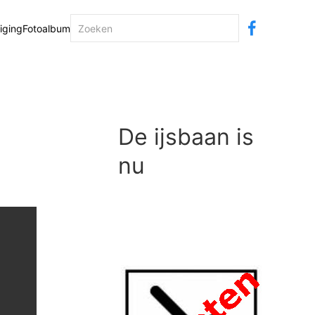
iging
Fotoalbum
De ijsbaan is
nu